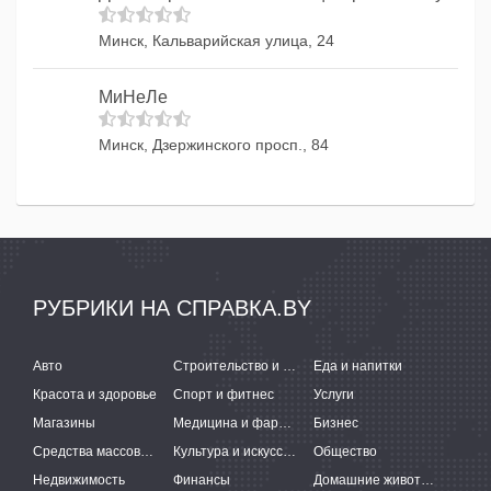
Минск, Кальварийская улица, 24
МиНеЛе
Минск, Дзержинского просп., 84
РУБРИКИ НА СПРАВКА.BY
Авто
Строительство и ремонт
Еда и напитки
Красота и здоровье
Спорт и фитнес
Услуги
Магазины
Медицина и фармацевтика
Бизнес
Средства массовой информации
Культура и искусство
Общество
Недвижимость
Финансы
Домашние животные