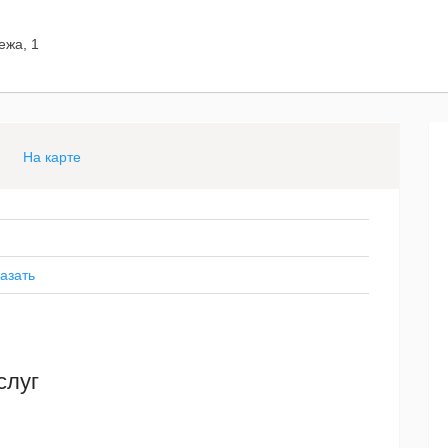
ежа, 1
На карте
азать
слуг