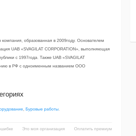
 компания, образованная в 2009году. Основателем
низация UAB «SVAGILAT CORPORATION», выполняющая
публики с 1997года. Также UAB «SVAGILAT
нию в РФ с одноименным названием ООО
егориях
борудование
,
Буровые работы
.
ошибке
Это моя организация
Оплатить премиум