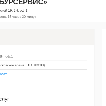
БУРСЕРВИС»
пской 19, 2Н, оф.1
день 15 часов 20 минут
 2Н, оф.1
московское время, UTC+03:00)
азать
слуг