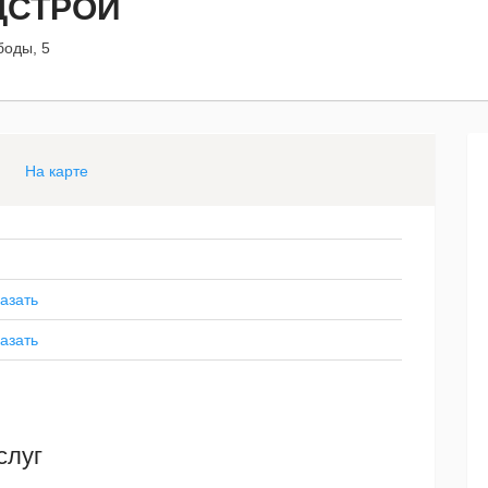
ЦСТРОЙ
боды, 5
На карте
азать
азать
слуг