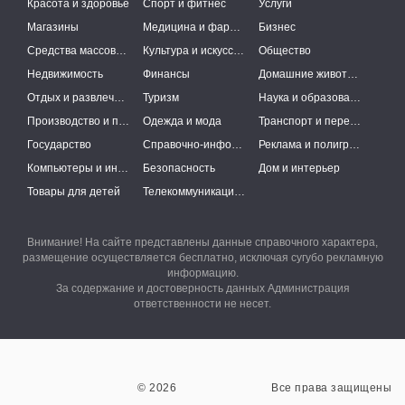
Красота и здоровье
Спорт и фитнес
Услуги
Магазины
Медицина и фармацевтика
Бизнес
Средства массовой информации
Культура и искусство
Общество
Недвижимость
Финансы
Домашние животные
Отдых и развлечения
Туризм
Наука и образование
Производство и поставки
Одежда и мода
Транспорт и перевозки
Государство
Справочно-информационные системы
Реклама и полиграфия
Компьютеры и интернет
Безопасность
Дом и интерьер
Товары для детей
Телекоммуникации и связь
Внимание! На сайте представлены данные справочного характера,
размещение осуществляется бесплатно, исключая сугубо рекламную
информацию.
За содержание и достоверность данных Администрация
ответственности не несет.
© 2026
Все права защищены