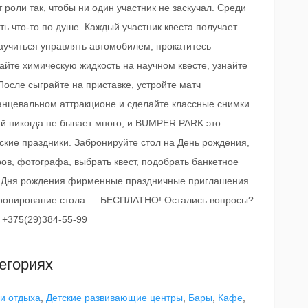
оли так, чтобы ни один участник не заскучал. Среди
ь что-то по душе. Каждый участник квеста получает
аучиться управлять автомобилем, прокатитесь
йте химическую жидкость на научном квесте, узнайте
После сыграйте на приставке, устройте матч
танцевальном аттракционе и сделайте классные снимки
й никогда не бывает много, и BUMPER PARK это
ские праздники. Забронируйте стол на День рождения,
в, фотографа, выбрать квест, подобрать банкетное
е Дня рождения фирменные праздничные приглашения
Бронирование стола — БЕСПЛАТНО! Остались вопросы?
 +375(29)384-55-99
егориях
 и отдыха
,
Детские развивающие центры
,
Бары
,
Кафе
,