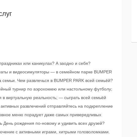
слуг
праздниках или каникулах? А заодно и себя?
томаты и видеосимуляторы — в семейном парке BUMPER
а семьи. Чем развлечься в BUMPER PARK всей семьёй?
ейный турнир по аэрохоккею или настольному футболу;
 в виртуальную реальность; — сыграть всей семьёй
ле активных развлечений отправляйтесь на подкрепление
новное меню порадует даже самых привередливых
ть День рождения по-новому и удивить всех друзей?
ючение с активными играми, хитрыми головоломками.