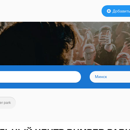
Добавить
Минск
r park