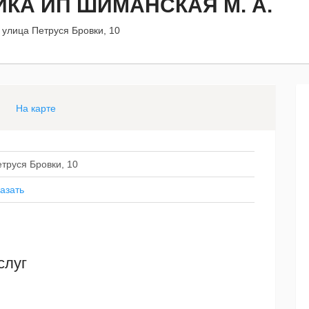
КА ИП ШИМАНСКАЯ М. А.
 улица Петруся Бровки, 10
На карте
труся Бровки, 10
азать
слуг