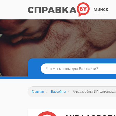
Минск
Главная
Бассейны
Аквааэробика ИП Шиманская 