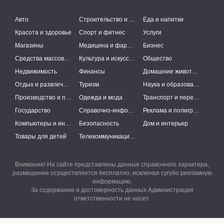
Авто
Строительство и ремонт
Еда и напитки
Красота и здоровье
Спорт и фитнес
Услуги
Магазины
Медицина и фармацевтика
Бизнес
Средства массовой информации
Культура и искусство
Общество
Недвижимость
Финансы
Домашние животные
Отдых и развлечения
Туризм
Наука и образование
Производство и поставки
Одежда и мода
Транспорт и перевозки
Государство
Справочно-информационные системы
Реклама и полиграфия
Компьютеры и интернет
Безопасность
Дом и интерьер
Товары для детей
Телекоммуникации и связь
Внимание! На сайте представлены данные справочного характера,
размещение осуществляется бесплатно, исключая сугубо рекламную
информацию.
За содержание и достоверность данных Администрация
ответственности не несет.