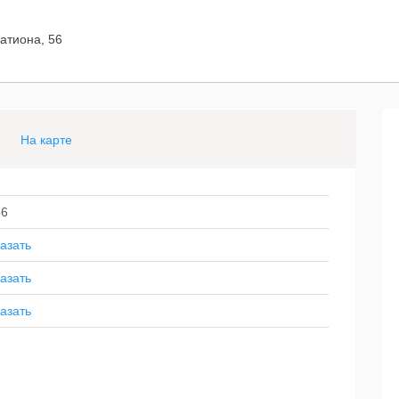
ратиона, 56
На карте
56
азать
азать
азать