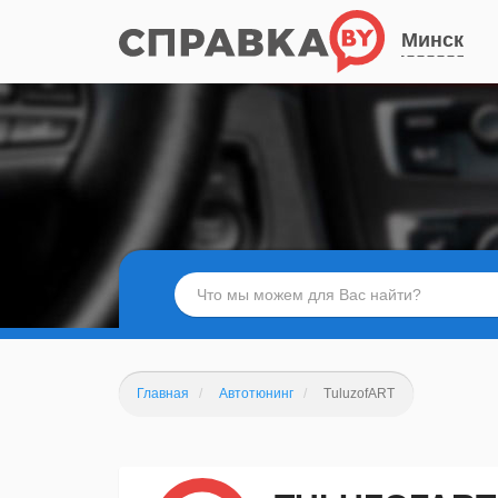
Минск
Главная
Автотюнинг
TuluzofART