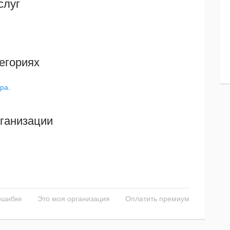
слуг
егориях
тра
.
ганизации
ошибке
Это моя организация
Оплатить премиум