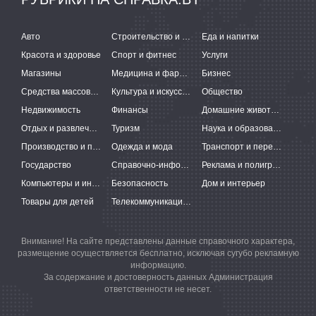
Авто
Строительство и ремонт
Еда и напитки
Красота и здоровье
Спорт и фитнес
Услуги
Магазины
Медицина и фармацевтика
Бизнес
Средства массовой информации
Культура и искусство
Общество
Недвижимость
Финансы
Домашние животные
Отдых и развлечения
Туризм
Наука и образование
Производство и поставки
Одежда и мода
Транспорт и перевозки
Государство
Справочно-информационные системы
Реклама и полиграфия
Компьютеры и интернет
Безопасность
Дом и интерьер
Товары для детей
Телекоммуникации и связь
Внимание! На сайте представлены данные справочного характера,
размещение осуществляется бесплатно, исключая сугубо рекламную
информацию.
За содержание и достоверность данных Администрация
ответственности не несет.