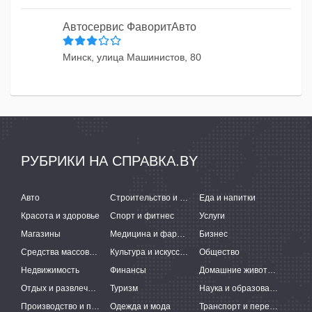
Автосервис ФаворитАвто
Минск, улица Машинистов, 80
РУБРИКИ НА СПРАВКА.BY
Авто
Строительство и ремонт
Еда и напитки
Красота и здоровье
Спорт и фитнес
Услуги
Магазины
Медицина и фармацевтика
Бизнес
Средства массовой информации
Культура и искусство
Общество
Недвижимость
Финансы
Домашние животные
Отдых и развлечения
Туризм
Наука и образование
Производство и поставки
Одежда и мода
Транспорт и перевозки