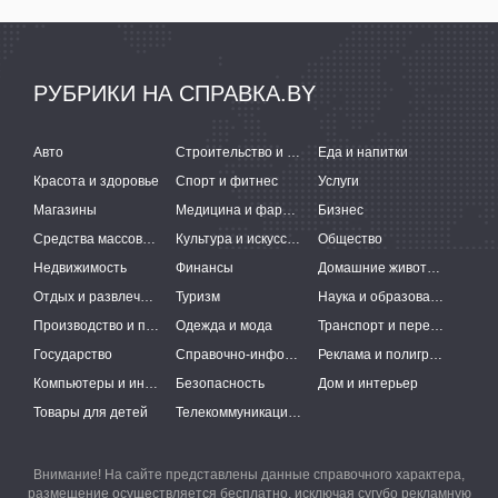
РУБРИКИ НА СПРАВКА.BY
Авто
Строительство и ремонт
Еда и напитки
Красота и здоровье
Спорт и фитнес
Услуги
Магазины
Медицина и фармацевтика
Бизнес
Средства массовой информации
Культура и искусство
Общество
Недвижимость
Финансы
Домашние животные
Отдых и развлечения
Туризм
Наука и образование
Производство и поставки
Одежда и мода
Транспорт и перевозки
Государство
Справочно-информационные системы
Реклама и полиграфия
Компьютеры и интернет
Безопасность
Дом и интерьер
Товары для детей
Телекоммуникации и связь
Внимание! На сайте представлены данные справочного характера,
размещение осуществляется бесплатно, исключая сугубо рекламную