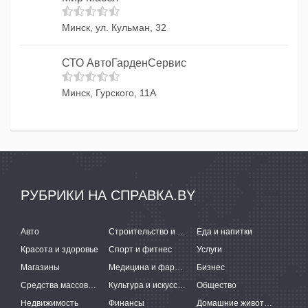
Минск, ул. Кульман, 32
СТО АвтоГарденСервис
Минск, Гурского, 11А
РУБРИКИ НА СПРАВКА.BY
Авто
Строительство и ремонт
Еда и напитки
Красота и здоровье
Спорт и фитнес
Услуги
Магазины
Медицина и фармацевтика
Бизнес
Средства массовой информации
Культура и искусство
Общество
Недвижимость
Финансы
Домашние животные