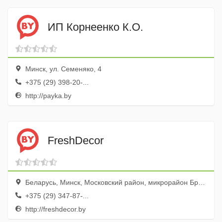
ИП Корнеенко К.О.
Минск, ул. Семеняко, 4
+375 (29) 398-20-...
http://payka.by
FreshDecor
Беларусь, Минск, Московский район, микрорайон Брилевичи, Брилевичи-1, улица Наполеона Орды, 45, оф. 131
+375 (29) 347-87-...
http://freshdecor.by