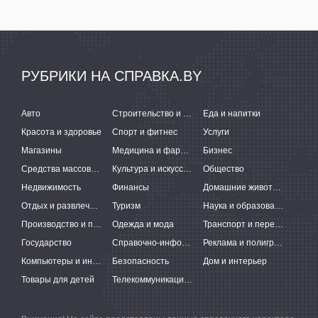
РУБРИКИ НА СПРАВКА.BY
Авто
Строительство и ремонт
Еда и напитки
Красота и здоровье
Спорт и фитнес
Услуги
Магазины
Медицина и фармацевтика
Бизнес
Средства массовой информации
Культура и искусство
Общество
Недвижимость
Финансы
Домашние животные
Отдых и развлечения
Туризм
Наука и образование
Производство и поставки
Одежда и мода
Транспорт и перевозки
Государство
Справочно-информационные системы
Реклама и полиграфия
Компьютеры и интернет
Безопасность
Дом и интерьер
Товары для детей
Телекоммуникации и связь