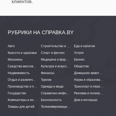
клиентов.
РУБРИКИ НА СПРАВКА.BY
Авто
Строительство и ремонт
Еда и напитки
Красота и здоровье
Спорт и фитнес
Услуги
Магазины
Медицина и фармацевтика
Бизнес
Средства массовой информации
Культура и искусство
Общество
Недвижимость
Финансы
Домашние животные
Отдых и развлечения
Туризм
Наука и образование
Производство и поставки
Одежда и мода
Транспорт и перевозки
Государство
Справочно-информационные системы
Реклама и полиграфия
Компьютеры и интернет
Безопасность
Дом и интерьер
Товары для детей
Телекоммуникации и связь