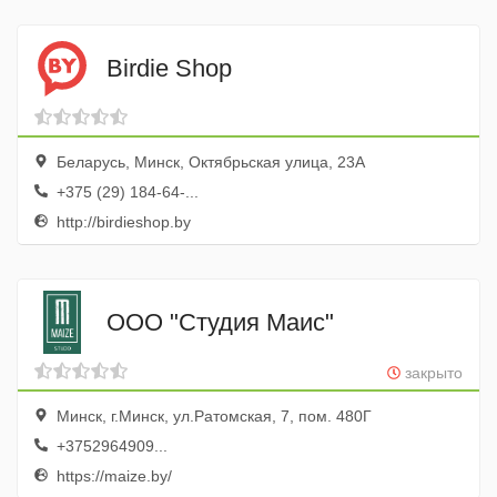
Birdie Shop
Беларусь, Минск, Октябрьская улица, 23А
+375 (29) 184-64-...
http://birdieshop.by
ООО "Студия Маис"
закрыто
Минск, г.Минск, ул.Ратомская, 7, пом. 480Г
+3752964909...
https://maize.by/