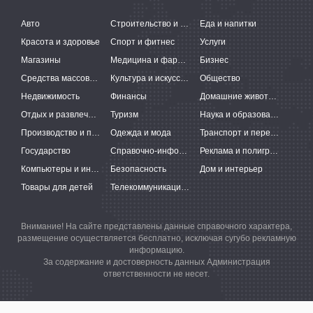
Авто
Строительство и ремонт
Еда и напитки
Красота и здоровье
Спорт и фитнес
Услуги
Магазины
Медицина и фармацевтика
Бизнес
Средства массовой информации
Культура и искусство
Общество
Недвижимость
Финансы
Домашние животные
Отдых и развлечения
Туризм
Наука и образование
Производство и поставки
Одежда и мода
Транспорт и перевозки
Государство
Справочно-информационные системы
Реклама и полиграфия
Компьютеры и интернет
Безопасность
Дом и интерьер
Товары для детей
Телекоммуникации и связь
Внимание! На сайте представлены данные справочного характера,
размещение осуществляется бесплатно, исключая сугубо рекламную
информацию.
За содержание и достоверность данных Администрация
ответственности не несет.