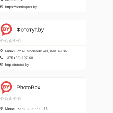
802592210...
https://rentkopter.by
Фототут.by
Минск, ст. м. Могилевская, пав. № 8а
+375 (29) 107-68-...
http://fototut.by
PhotoBox
Минск, Калинина пер., 16