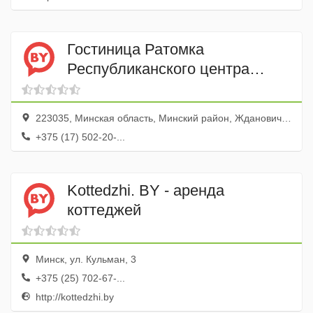
Гостиница Ратомка
Республиканского центра
олимпийской подготовки
конного спорта и коневодства
223035, Минская область, Минский район, Ждановичский сельский совет, агрогородок Ратомка, улица Корицкого, 134
+375 (17) 502-20-...
Kottedzhi. BY - аренда
коттеджей
Минск, ул. Кульман, 3
+375 (25) 702-67-...
http://kottedzhi.by