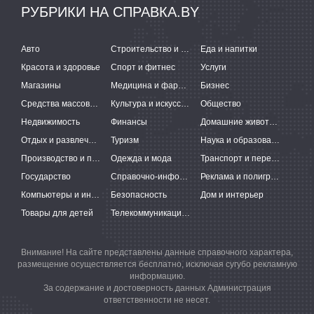
РУБРИКИ НА СПРАВКА.BY
Авто
Строительство и ремонт
Еда и напитки
Красота и здоровье
Спорт и фитнес
Услуги
Магазины
Медицина и фармацевтика
Бизнес
Средства массовой информации
Культура и искусство
Общество
Недвижимость
Финансы
Домашние животные
Отдых и развлечения
Туризм
Наука и образование
Производство и поставки
Одежда и мода
Транспорт и перевозки
Государство
Справочно-информационные системы
Реклама и полиграфия
Компьютеры и интернет
Безопасность
Дом и интерьер
Товары для детей
Телекоммуникации и связь
Внимание! На сайте представлены данные справочного характера,
размещение осуществляется бесплатно, исключая сугубо рекламную
информацию.
За содержание и достоверность данных Администрация
ответственности не несет.