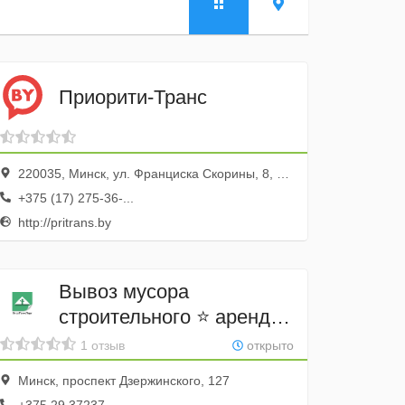
Приорити-Транс
220035, Минск, ул. Франциска Скорины, 8, оф. 1002
+375 (17) 275-36-...
http://pritrans.by
Вывоз мусора
строительного ⭐ аренда
контейнеров 8 - 27 м3
1 отзыв
открыто
ВторТехноТорг
Минск, проспект Дзержинского, 127