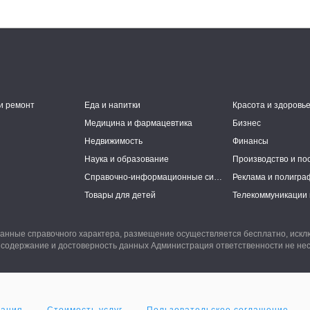
и ремонт
Еда и напитки
Красота и здоровь
Медицина и фармацевтика
Бизнес
Недвижимость
Финансы
Наука и образование
Производство и по
Справочно-информационные системы
Реклама и полигра
Товары для детей
Телекоммуникации 
анные справочного характера, размещение осуществляется бесплатно, иск
 содержание и достоверность данных Администрация ответственности не нес