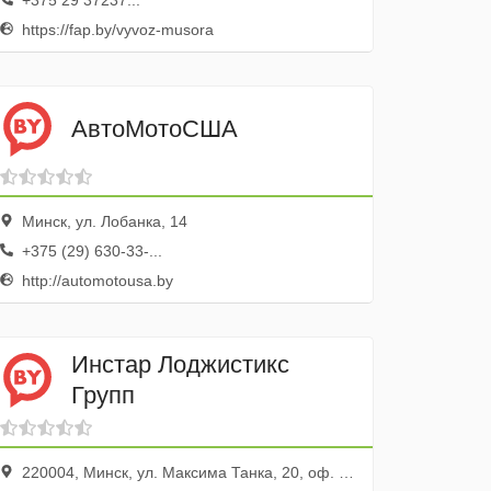
+375 29 37237...
https://fap.by/vyvoz-musora
АвтоМотоСША
Минск, ул. Лобанка, 14
+375 (29) 630-33-...
http://automotousa.by
Инстар Лоджистикс
Групп
220004, Минск, ул. Максима Танка, 20, оф. 227