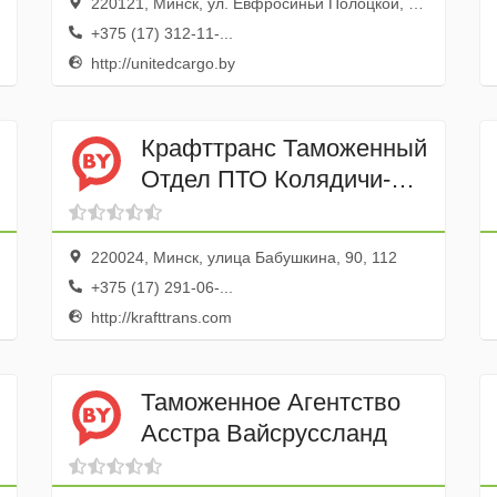
220121, Минск, ул. Евфросиньи Полоцкой, 1, комн оф. 118 28
+375 (17) 312-11-...
http://unitedcargo.by
Крафттранс Таможенный
Отдел ПТО Колядичи-
авто
220024, Минск, улица Бабушкина, 90, 112
+375 (17) 291-06-...
http://krafttrans.com
Таможенное Агентство
Асстра Вайсруссланд