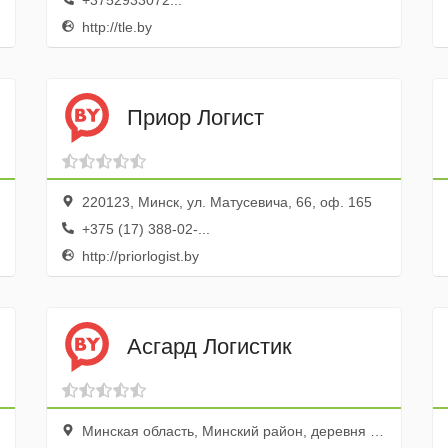
+3752933072...
http://tle.by
Приор Логист
220123, Минск, ул. Матусевича, 66, оф. 165
+375 (17) 388-02-...
http://priorlogist.by
Асгард Логистик
Минская область, Минский район, деревня Боровляны, улица 40 лет Победы, 23А, 330