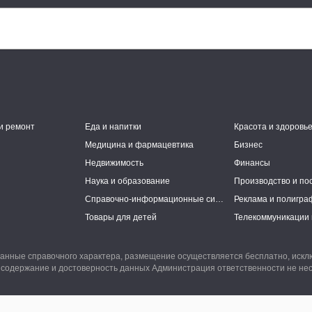
и ремонт
Еда и напитки
Красота и здоровь
Медицина и фармацевтика
Бизнес
Недвижимость
Финансы
Наука и образование
Производство и по
Справочно-информационные системы
Реклама и полигра
Товары для детей
Телекоммуникации 
анные справочного характера, размещение осуществляется бесплатно, иск
 содержание и достоверность данных Администрация ответственности не нес