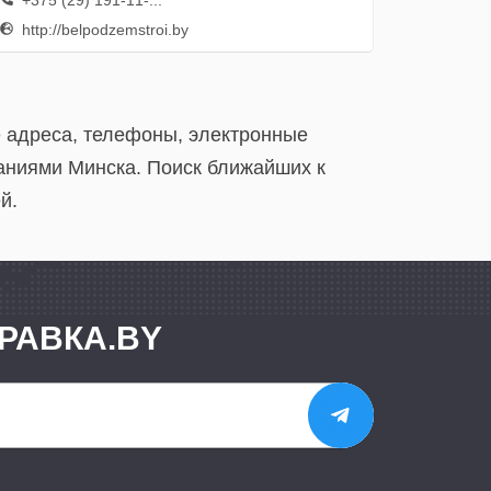
+375 (29) 191-11-...
http://belpodzemstroi.by
е адреса, телефоны, электронные
аниями Минска. Поиск ближайших к
й.
РАВКА.BY