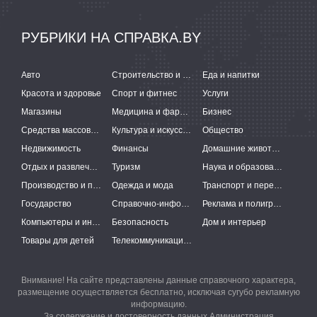
РУБРИКИ НА СПРАВКА.BY
Авто
Строительство и ремонт
Еда и напитки
Красота и здоровье
Спорт и фитнес
Услуги
Магазины
Медицина и фармацевтика
Бизнес
Средства массовой информации
Культура и искусство
Общество
Недвижимость
Финансы
Домашние животные
Отдых и развлечения
Туризм
Наука и образование
Производство и поставки
Одежда и мода
Транспорт и перевозки
Государство
Справочно-информационные системы
Реклама и полиграфия
Компьютеры и интернет
Безопасность
Дом и интерьер
Товары для детей
Телекоммуникации и связь
Внимание! На сайте представлены данные справочного характера,
размещение осуществляется бесплатно, исключая сугубо рекламную
информацию.
За содержание и достоверность данных Администрация