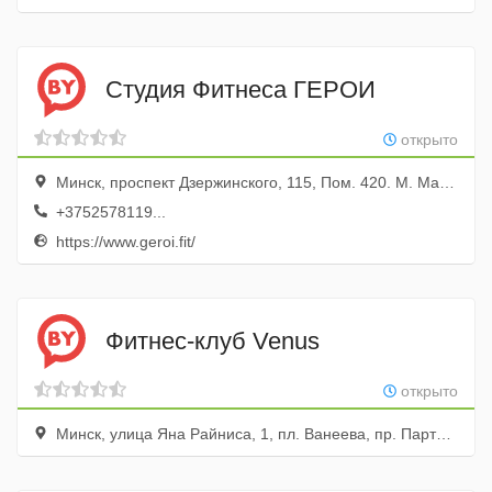
Студия Фитнеса ГЕРОИ
открыто
Минск, проспект Дзержинского, 115, Пом. 420. М. Малиновка (м-рн “дружба”, ЖК «Дюна». Вход С Проспекта, Нижний Ярус, 1-е Пом. В Правом Крыле)
+3752578119...
https://www.geroi.fit/
Фитнес-клуб Venus
открыто
Минск, улица Яна Райниса, 1, пл. Ванеева, пр. Партизанский, СШ № 98