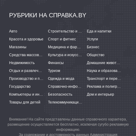
РУБРИКИ НА СПРАВКА.BY
Авто
Строительство и ремонт
Еда и напитки
Красота и здоровье
Спорт и фитнес
Услуги
Магазины
Медицина и фармацевтика
Бизнес
Средства массовой информации
Культура и искусство
Общество
Недвижимость
Финансы
Домашние животные
Отдых и развлечения
Туризм
Наука и образование
Производство и поставки
Одежда и мода
Транспорт и перевозки
Государство
Справочно-информационные системы
Реклама и полиграфия
Компьютеры и интернет
Безопасность
Дом и интерьер
Товары для детей
Телекоммуникации и связь
Внимание! На сайте представлены данные справочного характера,
размещение осуществляется бесплатно, исключая сугубо рекламную
информацию.
За содержание и достоверность данных Администрация