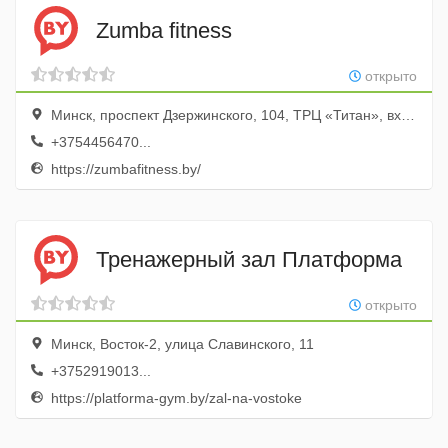
Zumba fitness
открыто
Минск, проспект Дзержинского, 104, ТРЦ «Титан», вход со стороны м-на «Евроопт» на 4 этаж
+3754456470...
https://zumbafitness.by/
Тренажерный зал Платформа
открыто
Минск, Восток-2, улица Славинского, 11
+3752919013...
https://platforma-gym.by/zal-na-vostoke