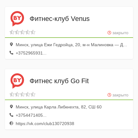
Фитнес-клуб Venus
закрыто
Минск, улица Ежи Гедройца, 20, м-н Малиновка — Дружба, СШ № 9
+3752965931...
Фитнес клуб Go Fit
закрыто
Минск, улица Карла Либкнехта, 82, СШ 60
+3754471405...
https://vk.com/club130720938