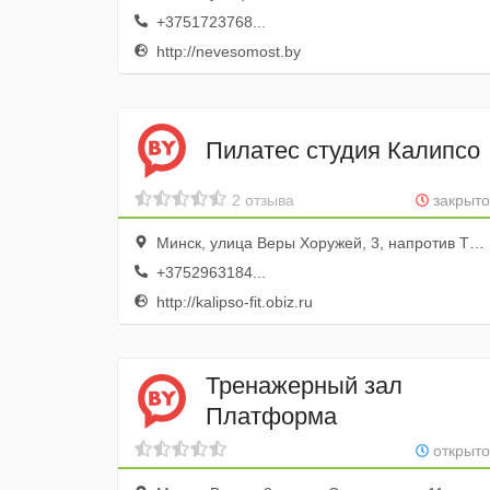
+3751723768...
http://nevesomost.by
Пилатес студия Калипсо
2 отзыва
закрыто
Минск, улица Веры Хоружей, 3, напротив ТЦ» Импульс»
+3752963184...
http://kalipso-fit.obiz.ru
Тренажерный зал
Платформа
открыто