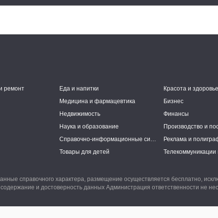
и ремонт
Еда и напитки
Красота и здоровь
Медицина и фармацевтика
Бизнес
Недвижимость
Финансы
Наука и образование
Производство и по
Справочно-информационные системы
Реклама и полигра
Товары для детей
Телекоммуникации 
анные справочного характера, размещение осуществляется бесплатно, иск
 содержание и достоверность данных Администрация ответственности не нес