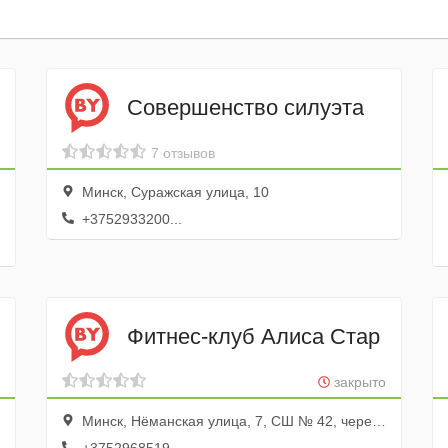
Совершенство силуэта
7 отзывов
Минск, Суражская улица, 10
+3752933200...
Фитнес-клуб Алиса Стар
закрыто
Минск, Нёманская улица, 7, СШ № 42, через центральный вход налево (левое крыло), 3-ий этаж, справа кабинет «Зал хореографии и ритмики», каб. 310