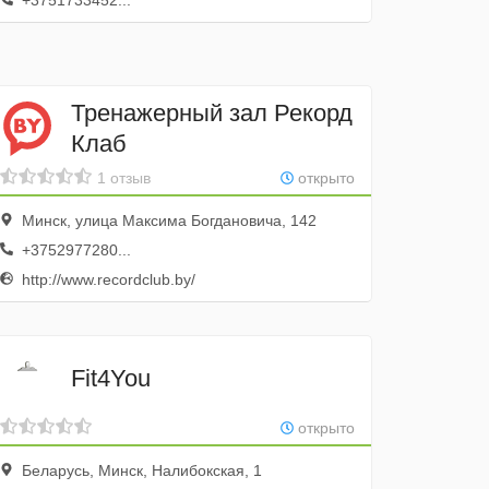
+3751733452...
Тренажерный зал Рекорд
Клаб
1 отзыв
открыто
Минск, улица Максима Богдановича, 142
+3752977280...
http://www.recordclub.by/
Fit4You
открыто
Беларусь, Минск, Налибокская, 1