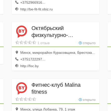
+3752966916...
http://be-fit-fit.obiz.ru
Октябрьский
физкультурно-
оздоровительный центр
1 отзыв
открыто
Минск, микрорайон Курасовщина, Брестская улица, 90
+3751722297...
http://foc.by
Фитнес-клуб Malina
fitness
открыто
Минск, улица Лобанка, 79, 1 этаж