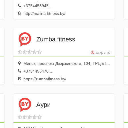
+3754453945...
http://malina-fitness.by/
Zumba fitness
закрыто
Минск, проспект Дзержинского, 104, ТРЦ «Титан», вход со стороны м-на «Евроопт» на 4 этаж
+3754456470...
https://zumbafitness.by/
Аури