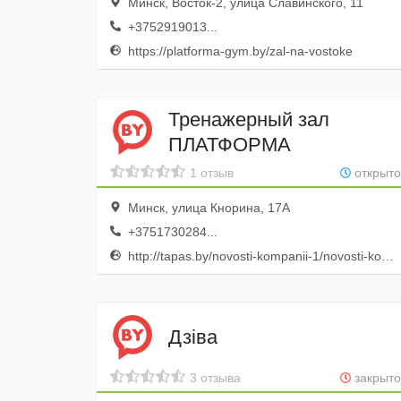
Минск, Восток-2, улица Славинского, 11
+3752919013...
https://platforma-gym.by/zal-na-vostoke
Тренажерный зал
ПЛАТФОРМА
1 отзыв
открыто
Минск, улица Кнорина, 17А
+3751730284...
http://tapas.by/novosti-kompanii-1/novosti-kompanii-2/otkrytie-trenazhernogo-zala-platforma-/
Дзiва
3 отзыва
закрыто