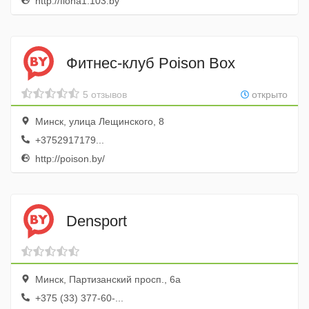
http://fiona1.103.by
Фитнес-клуб Poison Box
5 отзывов
открыто
Минск, улица Лещинского, 8
+3752917179...
http://poison.by/
Densport
Минск, Партизанский просп., 6а
+375 (33) 377-60-...