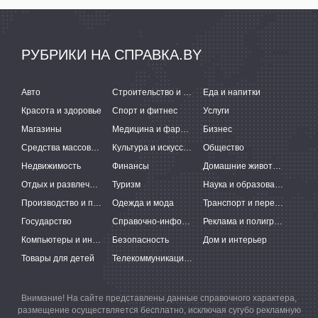
РУБРИКИ НА СПРАВКА.BY
Авто
Строительство и ремонт
Еда и напитки
Красота и здоровье
Спорт и фитнес
Услуги
Магазины
Медицина и фармацевтика
Бизнес
Средства массовой информации
Культура и искусство
Общество
Недвижимость
Финансы
Домашние животные
Отдых и развлечения
Туризм
Наука и образование
Производство и поставки
Одежда и мода
Транспорт и перевозки
Государство
Справочно-информационные системы
Реклама и полиграфия
Компьютеры и интернет
Безопасность
Дом и интерьер
Товары для детей
Телекоммуникации и связь
Внимание! На сайте представлены данные справочного характера,
размещение осуществляется бесплатно, исключая сугубо рекламную