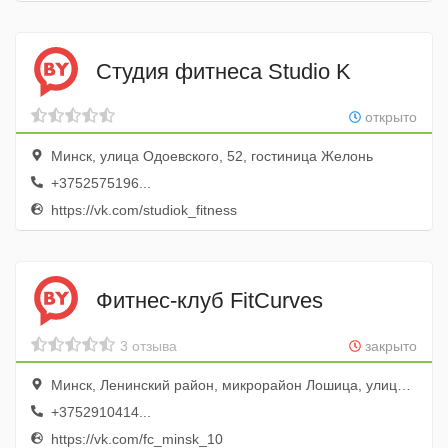
Студия фитнеса Studio K
открыто
Минск, улица Одоевского, 52, гостиница Желонь
+3752575196...
https://vk.com/studiok_fitness
Фитнес-клуб FitCurves
3 отзыва
закрыто
Минск, Ленинский район, микрорайон Лошица, улица Владислава Сырокомли, 12
+3752910414...
https://vk.com/fc_minsk_10