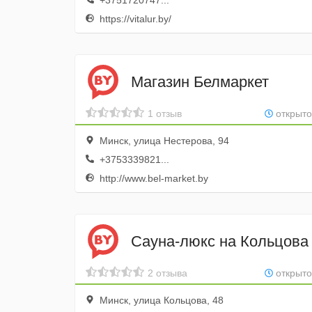
+3751720747...
https://vitalur.by/
Магазин Белмаркет
1 отзыв
открыто
Минск, улица Нестерова, 94
+3753339821...
http://www.bel-market.by
Сауна-люкс на Кольцова
2 отзыва
открыто
Минск, улица Кольцова, 48