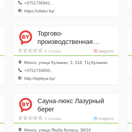
+3751736941...
https://vitalur.by/
Торгово-
производственная
компания Теплея
4 отзыва
закрыто
Минск, улица Кульман, 3, 318, ТЦ Кульман
+3751733650...
http://tepleya.by/
Cауна-люкс Лазурный
берег
3 отзыва
открыто
Минск, улица Якуба Коласа, 38/1б