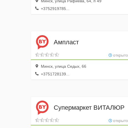
Минск, улица Рафиева, 64, п 49
+3752919785...
Ампласт
открыто
Минск, улица Седых, 66
+3751728139...
Супермаркет ВИТАЛЮР
открыто