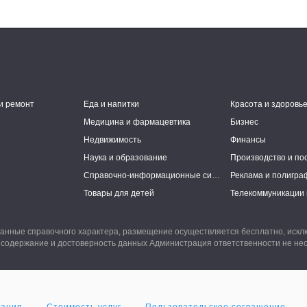
и ремонт
Еда и напитки
Красота и здоровь
Медицина и фармацевтика
Бизнес
Недвижимость
Финансы
Наука и образование
Производство и по
Справочно-информационные системы
Реклама и полигра
Товары для детей
Телекоммуникации 
анные справочного характера, размещение осуществляется бесплатно, иск
 содержание и достоверность данных Администрация ответственности не нес