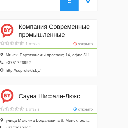
Компания Современные
промышленные
технологии
1 отзыв
закрыто
Минск, Партизанский проспект, 14, офис 511
+3751726992...
http://soprotekh.by/
Сауна Шифали-Люкс
1 отзыв
открыто
улица Максима Богдановича 8, Минск, Беларусь