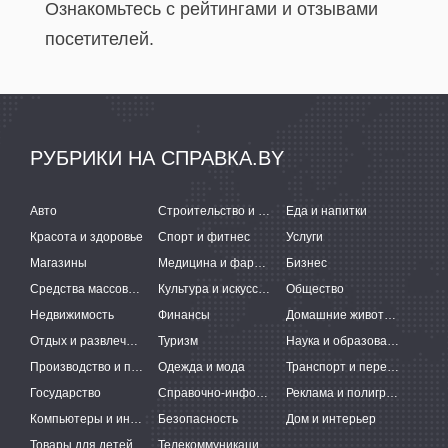
Ознакомьтесь с рейтингами и отзывами
посетителей.
РУБРИКИ НА СПРАВКА.BY
Авто
Строительство и ремонт
Еда и напитки
Красота и здоровье
Спорт и фитнес
Услуги
Магазины
Медицина и фармацевтика
Бизнес
Средства массовой информации
Культура и искусство
Общество
Недвижимость
Финансы
Домашние животные
Отдых и развлечения
Туризм
Наука и образование
Производство и поставки
Одежда и мода
Транспорт и перевозки
Государство
Справочно-информационные системы
Реклама и полиграфия
Компьютеры и интернет
Безопасность
Дом и интерьер
Товары для детей
Телекоммуникации и связь