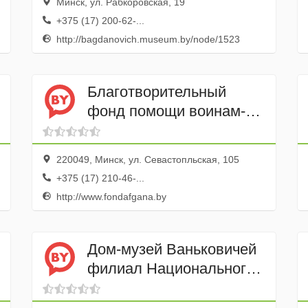
Минск, ул. Рабкоровская, 19
+375 (17) 200-62-...
http://bagdanovich.museum.by/node/1523
Благотворительный
фонд помощи воинам-
интернационалистам
Память Афгана
220049, Минск, ул. Севастопльская, 105
+375 (17) 210-46-...
http://www.fondafgana.by
Дом-музей Ваньковичей
филиал Национального
Художественного Музея
РБ