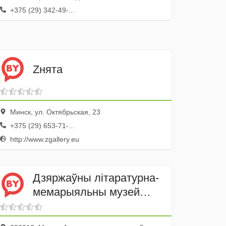
+375 (29) 342-49-...
Zнята
Минск, ул. Октябрьская, 23
+375 (29) 653-71-...
http://www.zgallery.eu
Дзяржаўны літаратурна-
мемарыяльны музей
Якуба Коласа