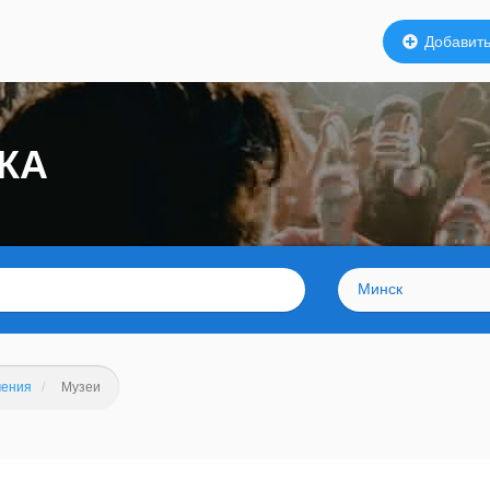
Добавить
КА
Минск
чения
Музеи