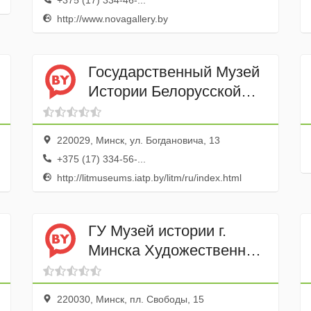
+375 (17) 334-46-...
http://www.novagallery.by
Государственный Музей
Истории Белорусской
Литературы
220029, Минск, ул. Богдановича, 13
+375 (17) 334-56-...
http://litmuseums.iatp.by/litm/ru/index.html
ГУ Музей истории г.
Минска Художественная
галерея Михаила
Савицкого
220030, Минск, пл. Свободы, 15