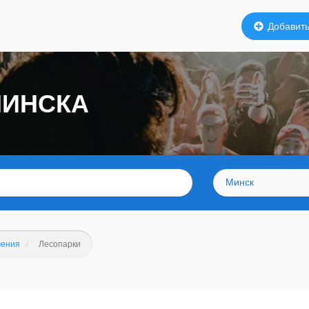
Добавить
МИНСКА
Минск
чения
Лесопарки