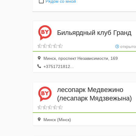
Рядом со мной
Бильярдный клуб Гранд
открыто
Минск, проспект Независимости, 169
+3751721812...
лесопарк Медвежино
(лесапарк Мядзвежына)
Минск (Мінск)