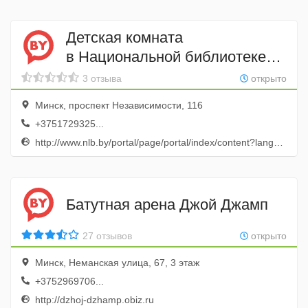
Детская комната
в Национальной библиотеке
Беларуси
3 отзыва
открыто
Минск, проспект Независимости, 116
+3751729325...
http://www.nlb.by/portal/page/portal/index/content?lang=ru&classId=B0D56A0C638D4AA2BE8CE3CED601FA77
Батутная арена Джой Джамп
27 отзывов
открыто
Минск, Неманская улица, 67, 3 этаж
+3752969706...
http://dzhoj-dzhamp.obiz.ru