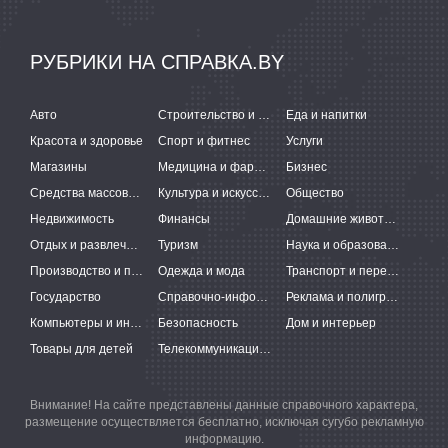
РУБРИКИ НА СПРАВКА.BY
Авто
Строительство и ремонт
Еда и напитки
Красота и здоровье
Спорт и фитнес
Услуги
Магазины
Медицина и фармацевтика
Бизнес
Средства массовой информации
Культура и искусство
Общество
Недвижимость
Финансы
Домашние животные
Отдых и развлечения
Туризм
Наука и образование
Производство и поставки
Одежда и мода
Транспорт и перевозки
Государство
Справочно-информационные системы
Реклама и полиграфия
Компьютеры и интернет
Безопасность
Дом и интерьер
Товары для детей
Телекоммуникации и связь
Внимание! На сайте представлены данные справочного характера,
размещение осуществляется бесплатно, исключая сугубо рекламную
информацию.