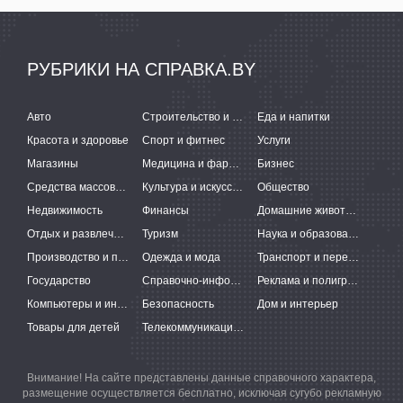
РУБРИКИ НА СПРАВКА.BY
Авто
Строительство и ремонт
Еда и напитки
Красота и здоровье
Спорт и фитнес
Услуги
Магазины
Медицина и фармацевтика
Бизнес
Средства массовой информации
Культура и искусство
Общество
Недвижимость
Финансы
Домашние животные
Отдых и развлечения
Туризм
Наука и образование
Производство и поставки
Одежда и мода
Транспорт и перевозки
Государство
Справочно-информационные системы
Реклама и полиграфия
Компьютеры и интернет
Безопасность
Дом и интерьер
Товары для детей
Телекоммуникации и связь
Внимание! На сайте представлены данные справочного характера,
размещение осуществляется бесплатно, исключая сугубо рекламную