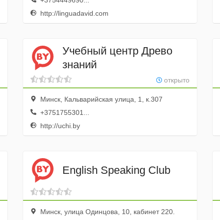
+3754449690...
http://linguadavid.com
Учебный центр Древо
знаний
открыто
Минск, Кальварийская улица, 1, к.307
+3751755301...
http://uchi.by
English Speaking Club
Минск, улица Одинцова, 10, кабинет 220.