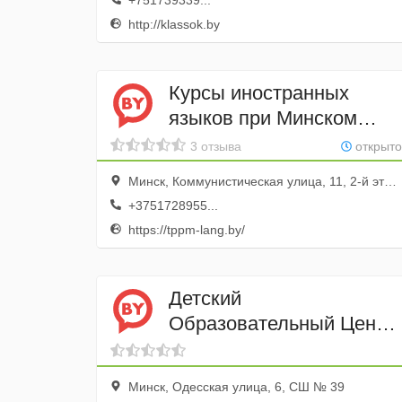
+751739339...
http://klassok.by
Курсы иностранных
языков при Минском
отделении торгово-
3 отзыва
открыто
промышленной палаты
Минск, Коммунистическая улица, 11, 2-й этаж, кабинет 204
+3751728955...
https://tppm-lang.by/
Детский
Образовательный Центр
Лабиринт
Минск, Одесская улица, 6, СШ № 39