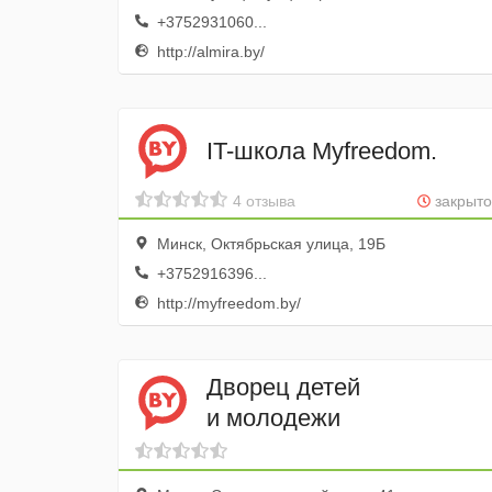
+3752931060...
http://almira.by/
IT-школа Myfreedom.
4 отзыва
закрыто
Минск, Октябрьская улица, 19Б
+3752916396...
http://myfreedom.by/
Дворец детей
и молодежи