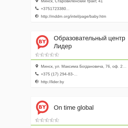
Минск, Старовиленский тракт, 41
+3751723380...
http://mddm.org/intel/page/baby.htm
Образовательный центр
Лидер
Минск, ул. Максима Богдановича, 76, оф. 24, 25, 30, 31
+375 (17) 294-83-...
http://lider.by
On time global