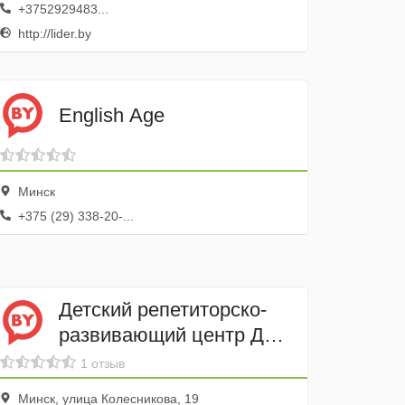
+3752929483...
http://lider.by
English Age
Минск
+375 (29) 338-20-...
Детский репетиторско-
развивающий центр Два
плюс два
1 отзыв
Минск, улица Колесникова, 19