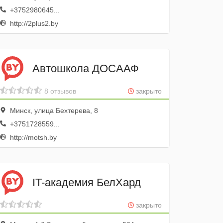
+3752980645...
http://2plus2.by
Автошкола ДОСААФ
8 отзывов
закрыто
Минск, улица Бехтерева, 8
+3751728559...
http://motsh.by
IT-академия БелХард
закрыто