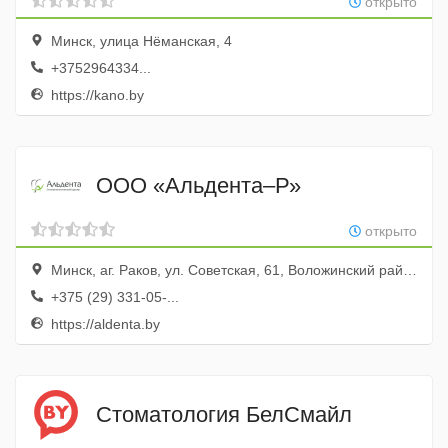
открыто
Минск, улица Нёманская, 4
+3752964334...
https://kano.by
ООО «Альдента–Р»
открыто
Минск, аг. Раков, ул. Советская, 61, Воложинский район, Минская область, Республика Беларусь.
+375 (29) 331-05-...
https://aldenta.by
Стоматология БелСмайл