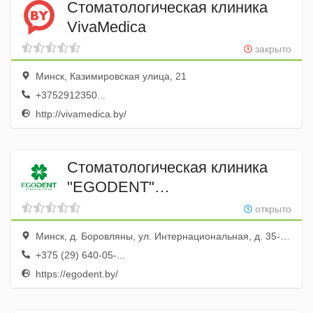
Стоматологическая клиника
VivaMedica
закрыто
Минск, Казимировская улица, 21
+3752912350...
http://vivamedica.by/
Стоматологическая клиника
"EGODENT"
(Стоматологическое отделение
открыто
ООО "КассТехноСервис")
Минск, д. Боровляны, ул. Интернациональная, д. 35-127
+375 (29) 640-05-...
https://egodent.by/