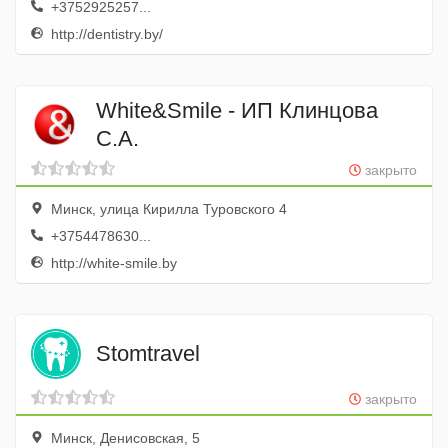
+3752925257...
http://dentistry.by/
White&Smile - ИП Клинцова
С.А.
закрыто
Минск, улица Кирилла Туровского 4
+3754478630...
http://white-smile.by
Stomtravel
закрыто
Минск, Денисовская, 5