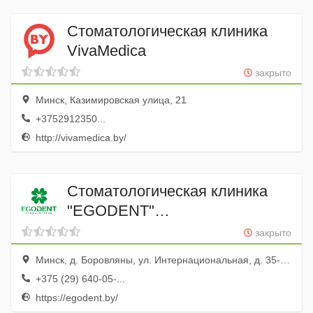
Стоматологическая клиника
VivaMedica
закрыто
Минск, Казимировская улица, 21
+3752912350...
http://vivamedica.by/
Стоматологическая клиника
"EGODENT"
(Стоматологическое отделение
закрыто
ООО "КассТехноСервис")
Минск, д. Боровляны, ул. Интернациональная, д. 35-127
+375 (29) 640-05-...
https://egodent.by/