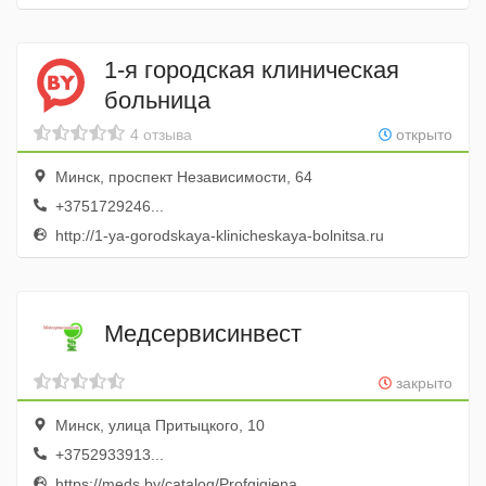
1-я городская клиническая
больница
4 отзыва
открыто
Минск, проспект Независимости, 64
+3751729246...
http://1-ya-gorodskaya-klinicheskaya-bolnitsa.ru
Медсервисинвест
закрыто
Минск, улица Притыцкого, 10
+3752933913...
https://meds.by/catalog/Profgigiena