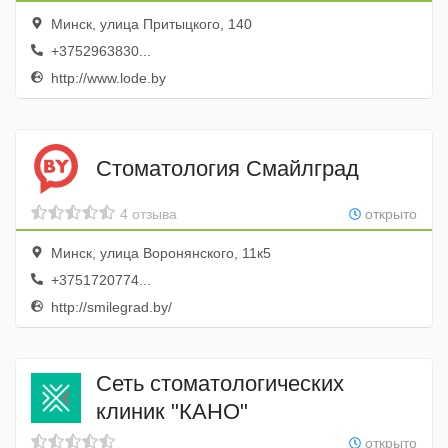
Минск, улица Притыцкого, 140
+3752963830...
http://www.lode.by
Стоматология Смайлград
4 отзыва
открыто
Минск, улица Воронянского, 11к5
+3751720774...
http://smilegrad.by/
Сеть стоматологических
клиник "КАНО"
открыто