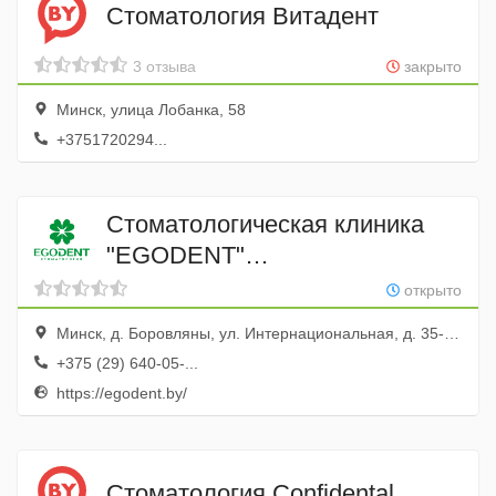
Стоматология Витадент
3 отзыва
закрыто
Минск, улица Лобанка, 58
+3751720294...
Стоматологическая клиника
"EGODENT"
(Стоматологическое отделение
открыто
ООО "КассТехноСервис")
Минск, д. Боровляны, ул. Интернациональная, д. 35-127
+375 (29) 640-05-...
https://egodent.by/
Стоматология Confidental