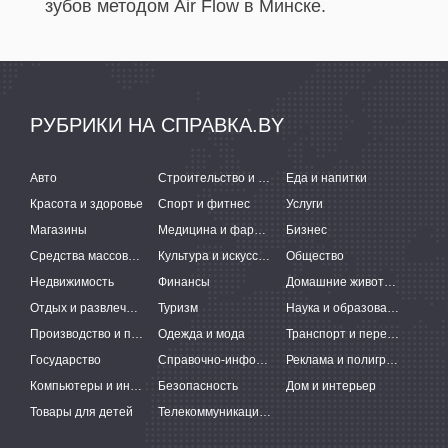
зубов методом Air Flow в Минске.
РУБРИКИ НА СПРАВКА.BY
Авто
Строительство и ремонт
Еда и напитки
Красота и здоровье
Спорт и фитнес
Услуги
Магазины
Медицина и фармацевтика
Бизнес
Средства массовой информации
Культура и искусство
Общество
Недвижимость
Финансы
Домашние животные
Отдых и развлечения
Туризм
Наука и образование
Производство и поставки
Одежда и мода
Транспорт и перевозки
Государство
Справочно-информационные системы
Реклама и полиграфия
Компьютеры и интернет
Безопасность
Дом и интерьер
Товары для детей
Телекоммуникации и связь