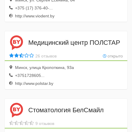
Минск, ул. Сергея Есенина, 64
+375 (17) 376-40-...
http://www.viodent.by
Медицинский центр ПОЛСТАР
26 отзывов
открыто
Минск, улица Кропоткина, 93а
+3751728605...
http://www.polstar.by
Стоматология БелСмайл
9 отзывов