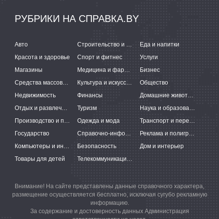
РУБРИКИ НА СПРАВКА.BY
Авто
Строительство и ремонт
Еда и напитки
Красота и здоровье
Спорт и фитнес
Услуги
Магазины
Медицина и фармацевтика
Бизнес
Средства массовой информации
Культура и искусство
Общество
Недвижимость
Финансы
Домашние животные
Отдых и развлечения
Туризм
Наука и образование
Производство и поставки
Одежда и мода
Транспорт и перевозки
Государство
Справочно-информационные системы
Реклама и полиграфия
Компьютеры и интернет
Безопасность
Дом и интерьер
Товары для детей
Телекоммуникации и связь
Внимание! На сайте представлены данные справочного характера,
размещение осуществляется бесплатно, исключая сугубо рекламную
информацию.
За содержание и достоверность данных Администрация