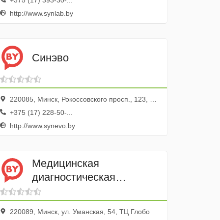
+375 (17) 393-30-...
http://www.synlab.by
Синэво
220085, Минск, Рокоссовского просп., 123, литера Б
+375 (17) 228-50-...
http://www.synevo.by
Медицинская
диагностическая
лаборатория Синлаб-
Емл
220089, Минск, ул. Уманская, 54, ТЦ Глобо