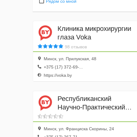
Рядом со мной
Клиника микрохирургии
глаза Voka
98 отзывов
Минск, ул. Прилукская, 48
+375 (17) 372-69-...
https://voka.by
Республиканский
Научно-Практический
центр Неврологии и
Нейрохирургии (РНПЦ
Минск, ул. Франциска Скорины, 24
НиН)