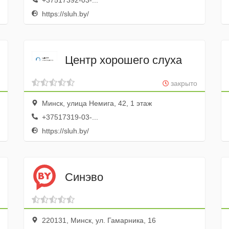
+37517392-03-...
https://sluh.by/
Центр хорошего слуха
закрыто
Минск, улица Немига, 42, 1 этаж
+37517319-03-...
https://sluh.by/
Синэво
220131, Минск, ул. Гамарника, 16