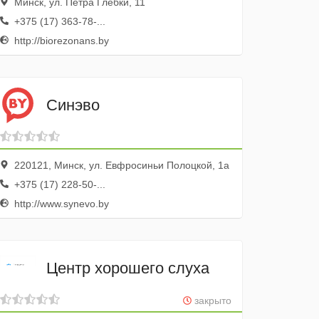
Минск, ул. Петра Глебки, 11
+375 (17) 363-78-...
http://biorezonans.by
Синэво
220121, Минск, ул. Евфросиньи Полоцкой, 1а
+375 (17) 228-50-...
http://www.synevo.by
Центр хорошего слуха
закрыто