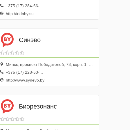
+375 (17) 284-66-...
http://iridoby.su
Синэво
Минск, проспект Победителей, 73, корп. 1, микрорайон Веснянка
+375 (17) 228-50-...
http://www.synevo.by
Биорезонанс