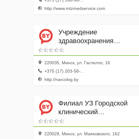
+375 (17) 398-96-...
http://www.mtzmedservice.com
Учреждение
здравоохранения
Городской клинический
наркологический
220035, Минск, ул. Гастелло, 16
диспансер
+375 (17) 203-58-...
http://narcolog.by
Филиал УЗ Городской
клинический
наркологический
диспансер
220028, Минск, ул. Маяковского, 162