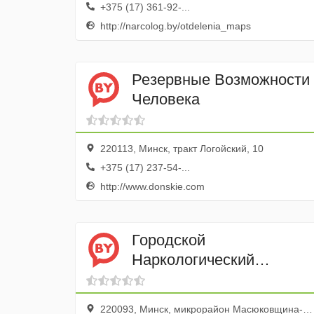
+375 (17) 361-92-...
http://narcolog.by/otdelenia_maps
Резервные Возможности
Человека
220113, Минск, тракт Логойский, 10
+375 (17) 237-54-...
http://www.donskie.com
Городской
Наркологический
Диспансер УЗ отделение
№ 5, № 6
220093, Минск, микрорайон Масюковщина-1, улица Чигладзе, 22