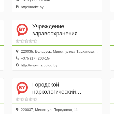
+375 (17) 331-84-...
http://mokc.by
Учреждение
здравоохранения
Городской
наркологический
220035, Беларусь, Минск, улица Тарханова, 16
диспансер Отделение
+375 (17) 203-15-...
№ 2, № 3
http://www.narcolog.by
Городской
наркологический
диспансер УЗ отделение
№ 1, № 4
220037, Минск, ул. Передовая, 11