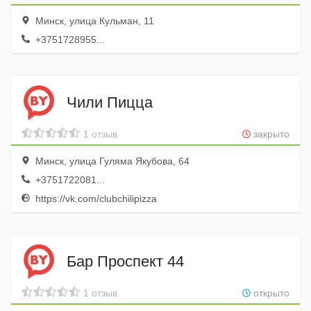
Минск, улица Кульман, 11
+3751728955...
Чили Пицца
1 отзыв
закрыто
Минск, улица Гуляма Якубова, 64
+3751722081...
https://vk.com/clubchilipizza
Бар Проспект 44
1 отзыв
открыто