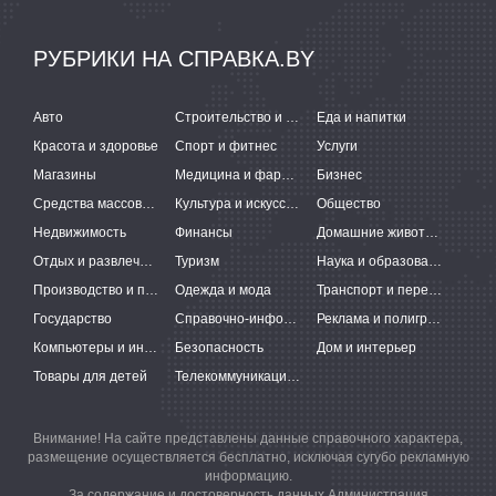
РУБРИКИ НА СПРАВКА.BY
Авто
Строительство и ремонт
Еда и напитки
Красота и здоровье
Спорт и фитнес
Услуги
Магазины
Медицина и фармацевтика
Бизнес
Средства массовой информации
Культура и искусство
Общество
Недвижимость
Финансы
Домашние животные
Отдых и развлечения
Туризм
Наука и образование
Производство и поставки
Одежда и мода
Транспорт и перевозки
Государство
Справочно-информационные системы
Реклама и полиграфия
Компьютеры и интернет
Безопасность
Дом и интерьер
Товары для детей
Телекоммуникации и связь
Внимание! На сайте представлены данные справочного характера,
размещение осуществляется бесплатно, исключая сугубо рекламную
информацию.
За содержание и достоверность данных Администрация