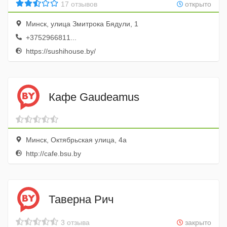
17 отзывов
открыто
Минск, улица Змитрока Бядули, 1
+3752966811...
https://sushihouse.by/
Кафе Gaudeamus
Минск, Октябрьская улица, 4а
http://cafe.bsu.by
Таверна Рич
3 отзыва
закрыто