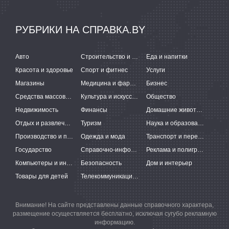
РУБРИКИ НА СПРАВКА.BY
Авто
Строительство и ремонт
Еда и напитки
Красота и здоровье
Спорт и фитнес
Услуги
Магазины
Медицина и фармацевтика
Бизнес
Средства массовой информации
Культура и искусство
Общество
Недвижимость
Финансы
Домашние животные
Отдых и развлечения
Туризм
Наука и образование
Производство и поставки
Одежда и мода
Транспорт и перевозки
Государство
Справочно-информационные системы
Реклама и полиграфия
Компьютеры и интернет
Безопасность
Дом и интерьер
Товары для детей
Телекоммуникации и связь
Внимание! На сайте представлены данные справочного характера,
размещение осуществляется бесплатно, исключая сугубо рекламную
информацию.