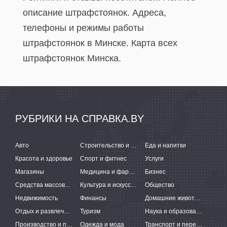
описание штрафстоянок. Адреса,
телефоны и режимы работы
штрафстоянок в Минске. Карта всех
штрафстоянок Минска.
РУБРИКИ НА СПРАВКА.BY
Авто
Строительство и ремонт
Еда и напитки
Красота и здоровье
Спорт и фитнес
Услуги
Магазины
Медицина и фармацевтика
Бизнес
Средства массовой информации
Культура и искусство
Общество
Недвижимость
Финансы
Домашние животные
Отдых и развлечения
Туризм
Наука и образование
Производство и поставки
Одежда и мода
Транспорт и перевозки