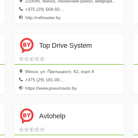
220095, Минск, Ленинский район, микрорайон Серебрянка, улица Гуляма Якубова, 82, ком 10 15 этаж
+375 (29) 568-92-...
http://refmaster.by
Top Drive System
Минск, ул. Притыцкого, 62, корп.9
+375 (29) 181-00-...
https://www.pneumauto.by
Аvtohelp