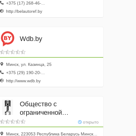
+375 (17) 268-46-...
http://belautoref.by
Wdb.by
Минск, ул. Казинца, 25
+375 (29) 190-20-...
http://www.wdb.by
Общество с
ограниченной
ответственностью
открыто
«ИнтерДизельСервис»
Минск, 223053 Республика Беларусь Минский район посёлок Боровая Судейский домик комната 4, комната 4