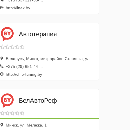
+375 (33) 327-33-...
http://linex.by
Автотерапия
Беларусь, Минск, микрорайон Степянка, улица Карвата, 89
+375 (29) 651-44-...
http://chip-tuning.by
БелАвтоРеф
Минск, ул. Мележа, 1