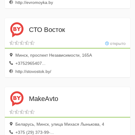
http://evromoyka.by
СТО Восток
открыто
Минск, проспект Независимости, 165А
+3752965407...
http://stovostok.by/
MakeAvto
Беларусь, Минск, улица Михася Лынькова, 4
+375 (29) 373-99-...