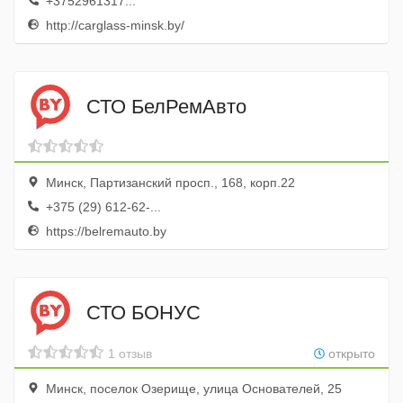
+3752961317...
http://carglass-minsk.by/
СТО БелРемАвто
Минск, Партизанский просп., 168, корп.22
+375 (29) 612-62-...
https://belremauto.by
СТО БОНУС
1 отзыв
открыто
Минск, поселок Озерище, улица Основателей, 25