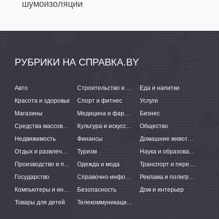
шумоизоляции
РУБРИКИ НА СПРАВКА.BY
Авто
Строительство и ремонт
Еда и напитки
Красота и здоровье
Спорт и фитнес
Услуги
Магазины
Медицина и фармацевтика
Бизнес
Средства массовой информации
Культура и искусство
Общество
Недвижимость
Финансы
Домашние животные
Отдых и развлечения
Туризм
Наука и образование
Производство и поставки
Одежда и мода
Транспорт и перевозки
Государство
Справочно-информационные системы
Реклама и полиграфия
Компьютеры и интернет
Безопасность
Дом и интерьер
Товары для детей
Телекоммуникации и связь